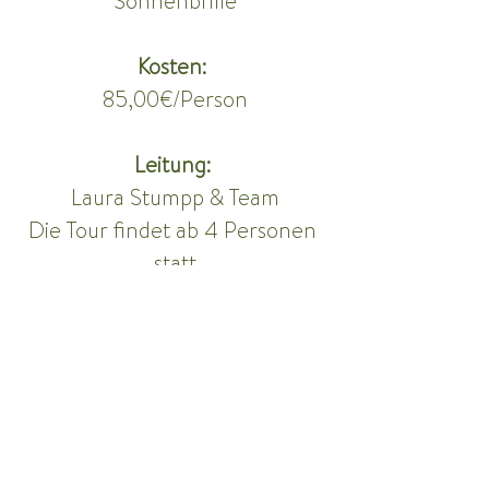
Sonnenbrille
Kosten:
85,00€/Person
Leitung: 
Laura Stumpp & Team
Die Tour findet ab 4 Personen 
statt
Weitere Informationen auf 
www.bergkultour.at
Anmeldung per Mail über 
kontakt@bergkultour.at bis 