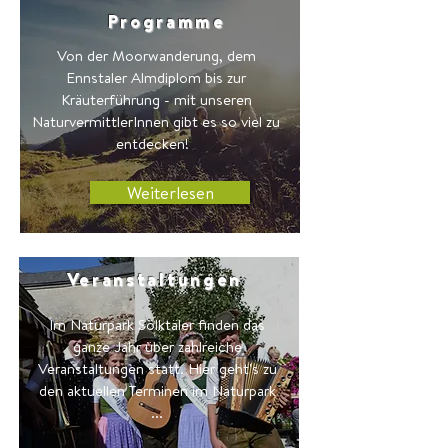
Programme
Von der Moorwanderung, dem
Ennstaler Almdiplom bis zur
Kräuterführung - mit unseren
NaturvermittlerInnen gibt es so viel zu
entdecken!
Weiterlesen
Veranstaltungen
Im Naturpark Sölktäler finden das
ganze Jahr über zahlreiche
Veranstaltungen statt. Hier geht's zu
den aktuellen Terminen im Naturpark
...