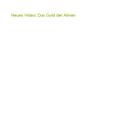
Neues Video: Das Gold der Almen
NATURPARK SÖLKTÄLER GMBH
Stein/Enns 107
8961 Sölk
Österreich