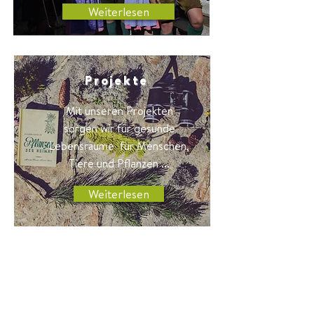
Weiterlesen
Projekte
Mit unseren Projekten
sorgen wir für gesunde
Lebensräume für Menschen,
Tiere und Pflanzen ...
Weiterlesen