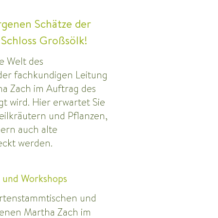
rgenen Schätze der
 Schloss Großsölk!
de Welt des
 der fachkundigen Leitung
a Zach im Auftrag des
t wird. Hier erwartet Sie
Heilkräutern und Pflanzen,
dern auch alte
kt werden. ​​
n und Workshops
rtenstammtischen und
 denen Martha Zach im