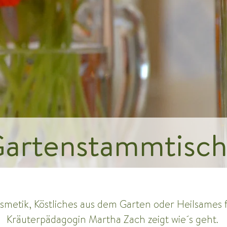
artenstammtisc
smetik, Köstliches aus dem Garten oder Heilsames
Kräuterpädagogin Martha Zach zeigt wie´s geht. 