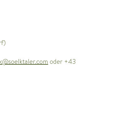
f)
k@soelktaler.com
 oder +43 