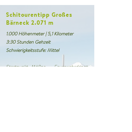
Schitourentipp Großes
Bärneck 2.071 m
1.000 Höhenmeter | 5,1 Kilometer
3:30 Stunden Gehzeit
Schwierigkeitsstufe: Mittel
Startpunkt Mößna - Feuerwehrdepot.
Entlang des Seifriedingbachs, bei 1.096
m über eine Brücke entlang der
Sommermarkierung, weiter Richtung
Nordosten in das Mößnakar. Dann
südöstlich Richtung Grat (Rücken)
aufsteigen und diesen entlang bis zum
Großen Bärneck folgen. Abfahrt wie der