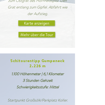
zum Ostgrat des Hornfeldspitz. Den
Grat entlang zum Gipfel. Abfahrt wie
der Aufstieg.
Karte anzeigen
Mehr über die Tour
Schitourentipp Gumpeneck
2.226 m
1.100 Höhenmeter | 6,1 Kilometer
3 Stunden Gehzeit
Schwierigkeitsstufe: Mittel
Startpunkt Großsölk/Parkplatz Koller.