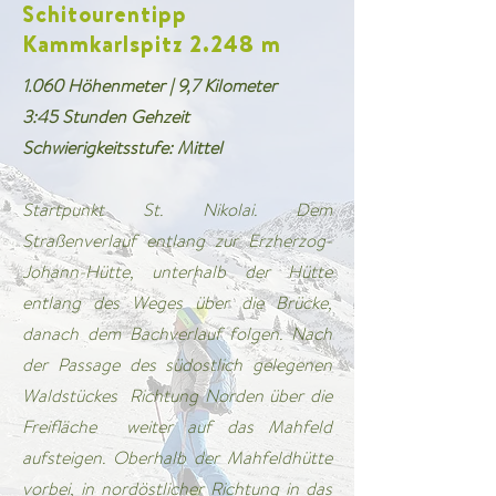
Schitourentipp
Kammkarlspitz 2.248 m
1.060 Höhenmeter | 9,7 Kilometer
3:45 Stunden Gehzeit
Schwierigkeitsstufe: Mittel
Startpunkt St. Nikolai. Dem
Straßenverlauf entlang zur Erzherzog-
Johann-Hütte, unterhalb der Hütte
entlang des Weges über die Brücke,
danach dem Bachverlauf folgen. Nach
der Passage des südostlich gelegenen
Waldstückes Richtung Norden über die
Freifläche weiter auf das Mahfeld
aufsteigen. Oberhalb der Mahfeldhütte
vorbei, in nordöstlicher Richtung in das